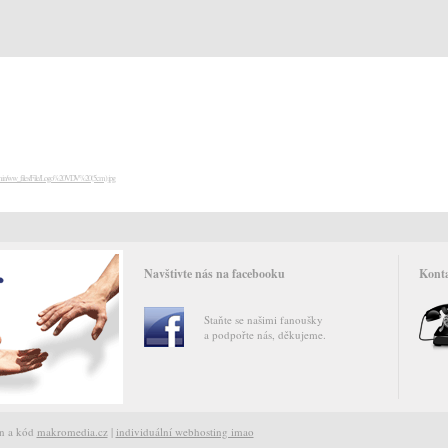
Navštivte nás na facebooku
Konta
Staňte se našimi fanoušky
a podpořte nás, děkujeme.
gn a kód
makromedia.cz
|
individuální webhosting imao