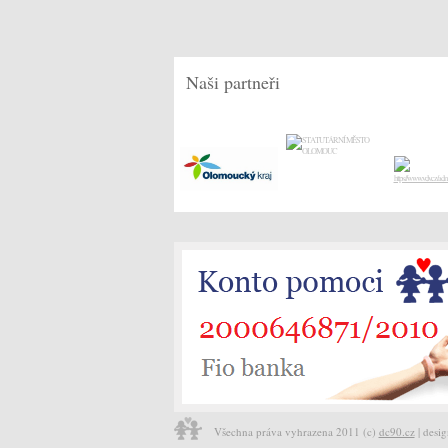
Naši partneři
Všechna práva vyhrazena 2011 (c)
dc90.cz
| desi