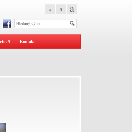
a
a
a
rtneři
Kontakt