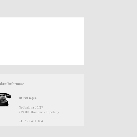
ktní informace
DC 90 o.p.s.
Nedbalova 36/27
779 00 Olomouc - Topolany
tel.: 585 411 104