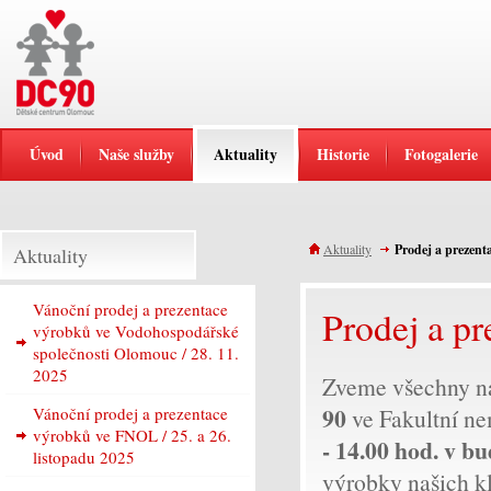
Úvod
Naše služby
Aktuality
Historie
Fotogalerie
Aktuality
Prodej a prezen
Aktuality
Vánoční prodej a prezentace
Prodej a p
výrobků ve Vodohospodářské
společnosti Olomouc / 28. 11.
2025
Zveme všechny na
90
Vánoční prodej a prezentace
ve Fakultní n
výrobků ve FNOL / 25. a 26.
- 14.00 hod. v b
listopadu 2025
výrobky našich k