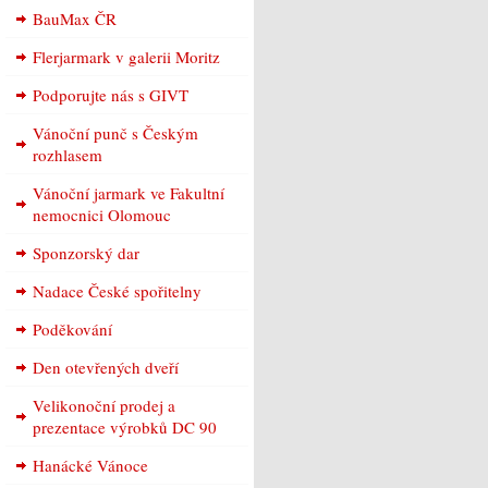
BauMax ČR
Flerjarmark v galerii Moritz
Podporujte nás s GIVT
Vánoční punč s Českým
rozhlasem
Vánoční jarmark ve Fakultní
nemocnici Olomouc
Sponzorský dar
Nadace České spořitelny
Poděkování
Den otevřených dveří
Velikonoční prodej a
prezentace výrobků DC 90
Hanácké Vánoce