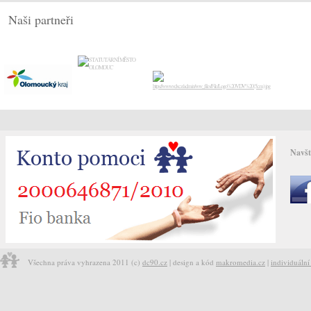
Naši partneři
Navšt
Všechna práva vyhrazena 2011 (c)
dc90.cz
| design a kód
makromedia.cz
|
individuáln