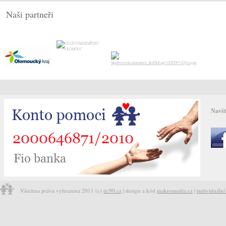
Naši partneři
Navšt
Všechna práva vyhrazena 2011 (c)
dc90.cz
| design a kód
makromedia.cz
|
individuáln