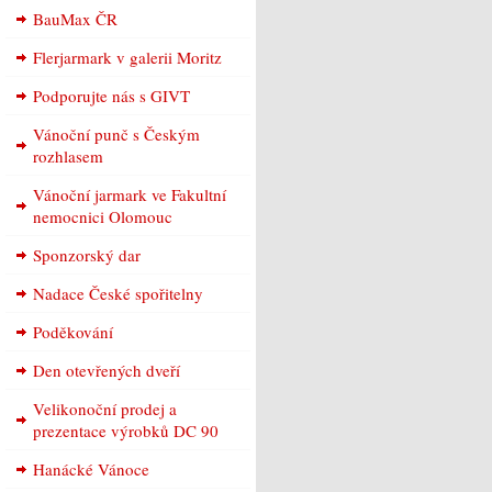
BauMax ČR
Flerjarmark v galerii Moritz
Podporujte nás s GIVT
Vánoční punč s Českým
rozhlasem
Vánoční jarmark ve Fakultní
nemocnici Olomouc
Sponzorský dar
Nadace České spořitelny
Poděkování
Den otevřených dveří
Velikonoční prodej a
prezentace výrobků DC 90
Hanácké Vánoce