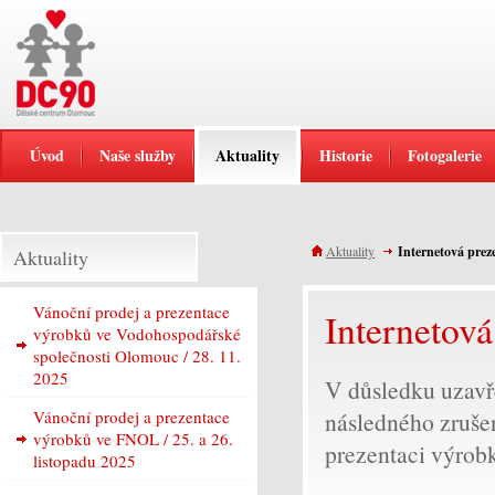
Úvod
Naše služby
Aktuality
Historie
Fotogalerie
Aktuality
Internetová prez
Aktuality
Vánoční prodej a prezentace
Internetová
výrobků ve Vodohospodářské
společnosti Olomouc / 28. 11.
2025
V důsledku uzavř
Vánoční prodej a prezentace
následného zrušen
výrobků ve FNOL / 25. a 26.
prezentaci výrobk
listopadu 2025